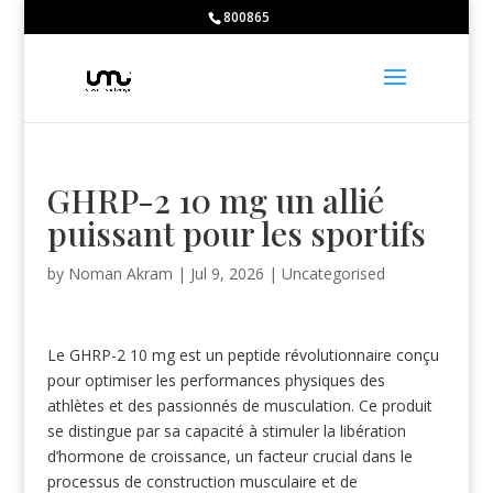
Bodybuilding School:
800865
Huberman Testosterone -
https://www.youtube.com/watch?v=5C2M
Caffeine -
https://ods.od.nih.gov/factsheets/Caffeine-HealthProfessio
Caffeine and sports -
https://jissn.biomedcentral.com/articles/10.11
large catalog of pharmacological drugs -
https://farmacieapothekede
Nitrate-rich foods and endurance -
https://www.ncbi.nlm.nih.gov/pmc
GHRP-2 10 mg un allié
puissant pour les sportifs
by
Noman Akram
|
Jul 9, 2026
|
Uncategorised
Le GHRP-2 10 mg est un peptide révolutionnaire conçu
pour optimiser les performances physiques des
athlètes et des passionnés de musculation. Ce produit
se distingue par sa capacité à stimuler la libération
d’hormone de croissance, un facteur crucial dans le
processus de construction musculaire et de