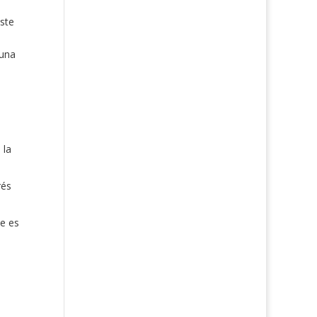
ste
 una
 la
rés
ue es